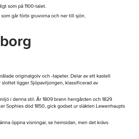
igt som på 1100-talet.
som går förbi gruvorna och ner till sjön.
sborg
ade originalgolv och -tapeter. Delar av ett kastell
slottet ligger Sjöpaviljongen, klassificerad av
iljö i denna stil. År 1809 brann herrgården och 1829
er Sophies död 1850, gick godset ur släkten Lewenhaupts
llmänna öppna visningar, se hemsidan, men det krävs