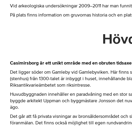
Vid arkeologiska undersökningar 2009–2011 har man funnit at
På plats finns information om gruvornas historia och en plats
Hövd
Casimirsborg är ett unikt område med en obruten tidsaxel 
Det ligger söder om Gamleby vid Gamlebyviken. Här finns slo
(stenhus) från 1300-talet är inbyggt i huset, innehållande bl
Riksantikvarieämbetet som riksintresse.
Huvudbyggnaden innehåller en paradvåning med en stor salon
byggde arkitekt Uppman och byggmästare Jonsson det nuvar
ägo.
Det går att få privata visningar av bronsåldersområdet och 
föranmälan. Det finns också möjlighet till egen rundvandrin