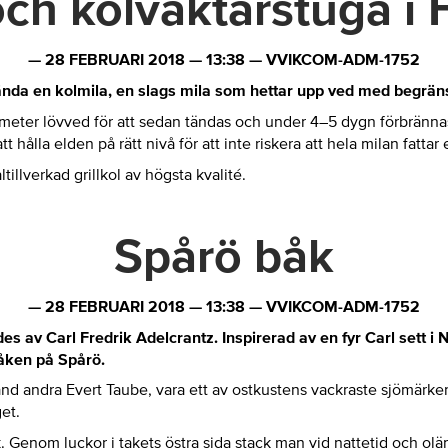
och kolvaktarstuga i 
—
28 FEBRUARI 2018
—
13:38
—
VVIKCOM-ADM-1752
ända en kolmila, en slags mila som hettar upp ved med begränsad 
er lövved för att sedan tändas och under 4–5 dygn förbrännas till
t hålla elden på rätt nivå för att inte riskera att hela milan fatta
lverkad grillkol av högsta kvalité.
Spårö båk
—
28 FEBRUARI 2018
—
13:38
—
VVIKCOM-ADM-1752
des av Carl Fredrik Adelcrantz. Inspirerad av en fyr Carl sett 
båken på Spårö.
d andra Evert Taube, vara ett av ostkustens vackraste sjömärken
et.
k. Genom luckor i takets östra sida stack man vid nattetid och ol