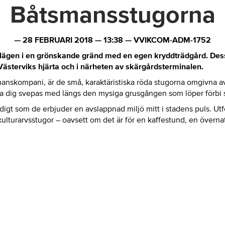
Båtsmansstugorna
—
28 FEBRUARI 2018
—
13:38
—
VVIKCOM-ADM-1752
elägen i en grönskande gränd med en egen kryddträdgård. Dess
 Västerviks hjärta och i närheten av skärgårdsterminalen.
manskompani, är de små, karaktäristiska röda stugorna omgivna a
åta dig svepas med längs den mysiga grusgången som löper förbi 
mtidigt som de erbjuder en avslappnad miljö mitt i stadens puls. 
turarvsstugor – oavsett om det är för en kaffestund, en överna