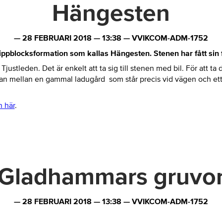
Hängesten
—
28 FEBRUARI 2018
—
13:38
—
VVIKCOM-ADM-1752
klippblocksformation som kallas Hängesten.
Stenen har fått sin
justleden. Det är enkelt att ta sig till stenen med bil. För att t
an mellan en gammal ladugård som står precis vid vägen och ett
 här
.
Gladhammars gruvo
—
28 FEBRUARI 2018
—
13:38
—
VVIKCOM-ADM-1752