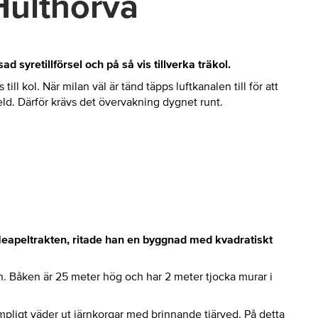
Hulthorva
syretillförsel och på så vis tillverka träkol.
 kol. När milan väl är tänd täpps luftkanalen till för att
r eld. Därför krävs det övervakning dygnet runt.
i Neapeltrakten, ritade han en byggnad med kvadratiskt
. Båken är 25 meter hög och har 2 meter tjocka murar i
ämpligt väder ut järnkorgar med brinnande tjärved. På detta