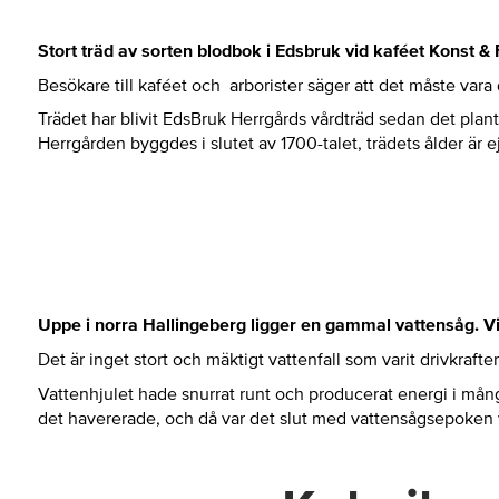
Stort träd av sorten blodbok i Edsbruk vid kaféet Konst & 
Besökare till kaféet och arborister säger att det måste vara
Trädet har blivit EdsBruk Herrgårds vårdträd sedan det plan
Herrgården byggdes i slutet av 1700-talet, trädets ålder är e
Uppe i norra Hallingeberg ligger en gammal vattensåg. Vid
Det är inget stort och mäktigt vattenfall som varit drivkraf
Vattenhjulet hade snurrat runt och producerat energi i mång
det havererade, och då var det slut med vattensågsepoken