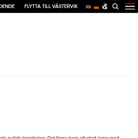
Öppna
OENDE
FLYTTA TILL VÄSTERVIK
menyn
nda nutida konstnärer. Det finns även ett stort lager med