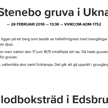
Stenebo gruva i Ukn
—
28 FEBRUARI 2018
—
13:38
—
VVIKCOM-ADM-1752
n ligger på ett berg som består av hälleflintgneis med övergångar t
er djup.
men natten den 17 juni 1875 inträffade ett ras. Då hade gruvan d
för gruvan.
vattentäta skor samt ficklampa. Det går att gå upprätt i gruvgån
lodboksträd i Edsbr