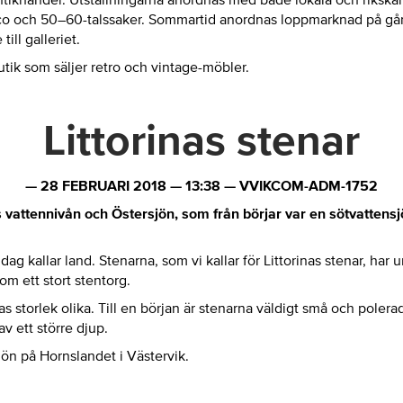
deco och 50–60-talssaker. Sommartid anordnas loppmarknad på gå
ill galleriet.
utik som säljer retro och vintage-möbler.
Littorinas stenar
—
28 FEBRUARI 2018
—
13:38
—
VVIKCOM-ADM-1752
es vattennivån och Östersjön, som från börjar var en sötvatten
 idag kallar land. Stenarna, som vi kallar för Littorinas stenar, ha
om ett stort stentorg.
s storlek olika. Till en början är stenarna väldigt små och polera
v ett större djup.
ön på Hornslandet i Västervik.