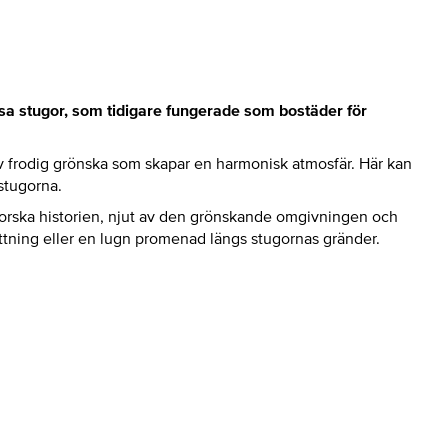
a stugor, som tidigare fungerade som bostäder för
v frodig grönska som skapar en harmonisk atmosfär. Här kan
stugorna.
Utforska historien, njut av den grönskande omgivningen och
ttning eller en lugn promenad längs stugornas gränder.