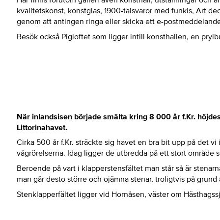
kvalitetskonst, konstglas, 1900-talsvaror med funkis, Art 
genom att antingen ringa eller skicka ett e-postmeddelande t
Besök också Pigloftet som ligger intill konsthallen, en prylb
När inlandsisen började smälta kring 8 000 år f.Kr. höjd
Littorinahavet.
Cirka 500 år f.Kr. sträckte sig havet en bra bit upp på det vi
vågrörelserna. Idag ligger de utbredda på ett stort område s
Beroende på vart i klapperstensfältet man står så är stenarna
man går desto större och ojämna stenar, troligtvis på grund a
Stenklapperfältet ligger vid Hornåsen, väster om Hästhagssj