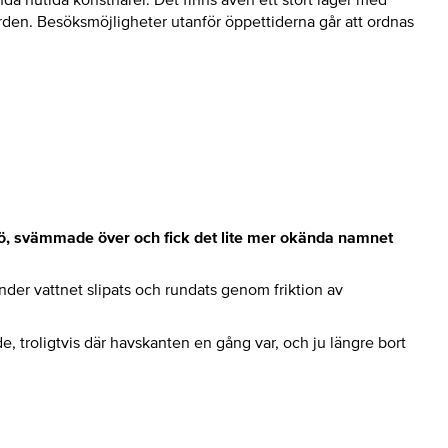
rden. Besöksmöjligheter utanför öppettiderna går att ordnas
sjö, svämmade över och fick det lite mer okända namnet
r under vattnet slipats och rundats genom friktion av
de, troligtvis där havskanten en gång var, och ju längre bort