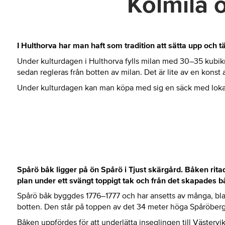
Kolmila 
I Hulthorva har man haft som tradition att sätta upp och t
Under kulturdagen i Hulthorva fylls milan med 30–35 kubikmet
sedan regleras från botten av milan. Det är lite av en konst at
Under kulturdagen kan man köpa med sig en säck med lokaltil
Spårö båk ligger på ön Spårö i Tjust skärgård. Båken rita
plan under ett svängt toppigt tak och från det skapades 
Spårö båk byggdes 1776–1777 och har ansetts av många, blan
botten. Den står på toppen av det 34 meter höga Spåröberg
Båken uppfördes för att underlätta inseglingen till Västervi