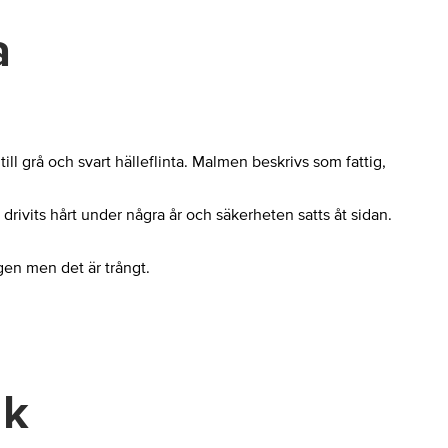
a
ill grå och svart hälleflinta. Malmen beskrivs som fattig,
rivits hårt under några år och säkerheten satts åt sidan.
gen men det är trångt.
uk