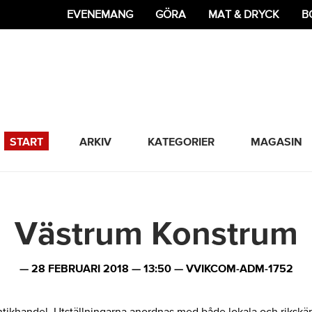
EVENEMANG
GÖRA
MAT & DRYCK
B
365 Bloggen
START
ARKIV
KATEGORIER
MAGASIN
Västrum Konstrum
—
28 FEBRUARI 2018
—
13:50
—
VVIKCOM-ADM-1752
antikhandel. Utställningarna anordnas med både lokala och rikskä