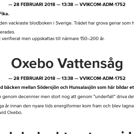
—
28 FEBRUARI 2018
—
13:38
—
VVIKCOM-ADM-1752
Fika.
 den vackraste blodboken i Sverige. Trädet har grova genar som har
terades.
j verifierat men uppskattas till närmare 150–200 år.
Oxebo Vattensåg
—
28 FEBRUARI 2018
—
13:38
—
VVIKCOM-ADM-1752
 bäcken mellan Södersjön och Hunsalasjön som här bildar ett li
ten genom decennier men stort nog att genom ”underfall” driva det 
a år innan den nyare tids energiformer kom fram och blev tagna i 
 vid Oxebo.