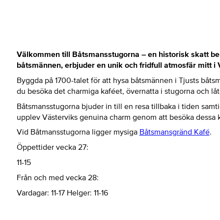
Välkommen till Båtsmansstugorna – en historisk skatt b
båtsmännen, erbjuder en unik och fridfull atmosfär mitt i
Byggda på 1700-talet för att hysa båtsmännen i Tjusts båts
du besöka det charmiga kaféet, övernatta i stugorna och l
Båtsmansstugorna bjuder in till en resa tillbaka i tiden sa
upplev Västerviks genuina charm genom att besöka dessa kul
Vid Båtmansstugorna ligger mysiga
Båtsmansgränd Kafé
.
Öppettider vecka 27:
11-15
Från och med vecka 28:
Vardagar: 11-17 Helger: 11-16