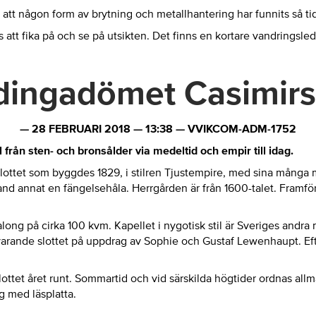
t någon form av brytning och metallhantering har funnits så tid
 att fika på och se på utsikten. Det finns en kortare vandringsled 
ingadömet Casimir
—
28 FEBRUARI 2018
—
13:38
—
VVIKCOM-ADM-1752
från sten- och bronsålder via medeltid och empir till idag.
ttet som byggdes 1829, i stilren Tjustempire, med sina många mål
and annat en fängelsehåla. Herrgården är från 1600-talet. Framför 
g på cirka 100 kvm. Kapellet i nygotisk stil är Sveriges andra m
ande slottet på uppdrag av Sophie och Gustaf Lewenhaupt. Eft
slottet året runt. Sommartid och vid särskilda högtider ordnas a
g med läsplatta.