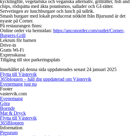
kycklingfilé, vegetariska och veganska alternativ, grillrätter, fish and
chips, rödspätta med äkta potatismos, sallader och GI-rätter.
Serveringen av lunchburgare och lunch på tallrik.
Smash burgare med lokalt producerat nötkött från Bjursund är det
nyaste på Corner.
På restaurangen finns:
Online order via hemsidan:
https://anconorder.com/outlet/Corner-
Burgers-Grill
Lekrum för barnen
Drive-in
Gratis Wi-Fi
Expresskassa
Tillgång till stor parkeringsplats
Innehållet på denna sida uppdaterades senast 24 januari 2025
Flytta till Västervik
365bloggen – håll dig uppdaterad om Västervik
Evenemang just nu
Footer
vastervik.com
Evenemang
Göra
Boende
Mat & Dryck
Flytta till Västervik
365Bloggen
Information
Pressrum