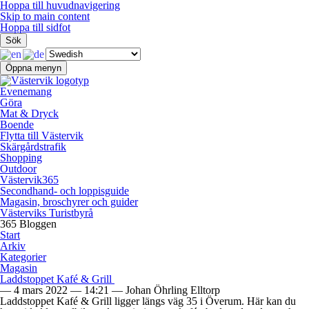
Hoppa till huvudnavigering
Skip to main content
Hoppa till sidfot
Sök
Öppna menyn
Evenemang
Göra
Mat & Dryck
Boende
Flytta till Västervik
Skärgårdstrafik
Shopping
Outdoor
Västervik365
Secondhand- och loppisguide
Magasin, broschyrer och guider
Västerviks Turistbyrå
365 Bloggen
Start
Arkiv
Kategorier
Magasin
Laddstoppet Kafé & Grill
—
4 mars 2022
—
14:21
—
Johan Öhrling Elltorp
Laddstoppet Kafé & Grill ligger längs väg 35 i Överum. Här kan du