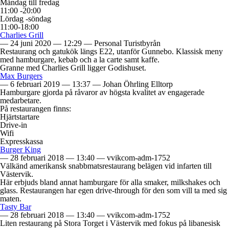
Måndag till fredag
11:00 -20:00
Lördag -söndag
11:00-18:00
Charlies Grill
—
24 juni 2020
—
12:29
—
Personal Turistbyrån
Restaurang och gatukök längs E22, utanför Gunnebo. Klassisk meny
med hamburgare, kebab och a la carte samt kaffe.
Granne med Charlies Grill ligger Godishuset.
Max Burgers
—
6 februari 2019
—
13:37
—
Johan Öhrling Elltorp
Hamburgare gjorda på råvaror av högsta kvalitet av engagerade
medarbetare.
På restaurangen finns:
Hjärtstartare
Drive-in
Wifi
Expresskassa
Burger King
—
28 februari 2018
—
13:40
—
vvikcom-adm-1752
Välkänd amerikansk snabbmatsrestaurang belägen vid infarten till
Västervik.
Här erbjuds bland annat hamburgare för alla smaker, milkshakes och
glass. Restaurangen har egen drive-through för den som vill ta med sig
maten.
Tasty Bar
—
28 februari 2018
—
13:40
—
vvikcom-adm-1752
Liten restaurang på Stora Torget i Västervik med fokus på libanesisk