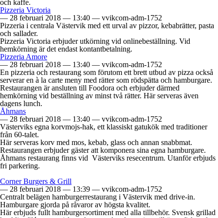
och kaffe.
Pizzeria Victoria
—
28 februari 2018
—
13:40
—
vvikcom-adm-1752
Pizzeria i centrala Västervik med ett urval av pizzor, kebabrätter, pasta
och sallader.
Pizzeria Victoria erbjuder utkörning vid onlinebeställning. Vid
hemkörning är det endast kontantbetalning.
Pizzeria Amore
—
28 februari 2018
—
13:40
—
vvikcom-adm-1752
En pizzeria och restaurang som förutom ett brett utbud av pizza också
serverar en à la carte meny med rätter som rödspätta och hamburgare.
Restaurangen är ansluten till Foodora och erbjuder därmed
hemkörning vid beställning av minst två rätter. Här serveras även
dagens lunch.
Åhmans
—
28 februari 2018
—
13:40
—
vvikcom-adm-1752
Västerviks egna korvmojs-hak, ett klassiskt gatukök med traditioner
från 60-talet.
Här serveras korv med mos, kebab, glass och annan snabbmat.
Restaurangen erbjuder gäster att komponera sina egna hamburgare.
Åhmans restaurang finns vid Västerviks resecentrum. Utanför erbjuds
fri parkering.
Corner Burgers & Grill
—
28 februari 2018
—
13:39
—
vvikcom-adm-1752
Centralt belägen hamburgerrestaurang i Västervik med drive-in.
Hamburgare gjorda på råvaror av högsta kvalitet.
Här erbjuds fullt hamburgersortiment med alla tillbehör. Svensk grillad