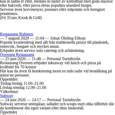
kan ni ladda er elbil, medans ni njuter av kaféutbud med goda mackor
eller bakverk, eller prova deras populära smashed burger.
Serverar även korvmenyer, pommes eller sötpotatis och hemgjort
potatismos.
(Fd 35:ans Kiosk & Grill)
Restaurang Rubinen
—
7 augusti 2020
—
11:04
—
Johan Öhrling Elltorp
Populär kvarterskrog med allt från traditionella pizzor till plankstek,
entrecote, burgare och mycket annat.
Erbjuder även service som catering och avhämtning.
Överums Restaurang
—
25 juni 2020
—
11:48
—
Personal Turistbyrån
Restaurang Överum erbjuder takeaway vid lunch och pizza på
kvällstid för 70 kronor
Här kan du även få hemkörning inom en mils radie vid beställning på
minst tre personer.
Öppettider:
Tisdag-fredag 11.00–21.00
Lördag-söndag 12.00–21.00
Välkomna!
Subway
—
24 juni 2020
—
14:17
—
Personal Turistbyrån
Subway serverar smörgåsar, sallader och wraps med olika tillbehör där
du kombinerar din egen variant efter dina önskemål.
Öppettider