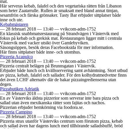
mat.
Här serveras kebab, falafel och den vegetariska rätten från Libanon
som heter Zaatarrulle. Rullen är smaksatt med bland annat timjan,
sesamfrön och färska grönsaker. Tasty Bar erbjuder sittplatser både
inne och ute.
Kebabmästaren
—
28 februari 2018
—
13:40
—
vvikcom-adm-1752
En klassisk snabbmatsrestaurang på Strandvägen i Västervik med
fokus på kebab och grekisk mat. Restaurangen ligger mitt i centrala
Västervik med vacker utsikt över Gamlebyviken.
Säsongsöppen, besök deras Facebooksida för mer information.
Här finns sittplatser både inne- och utomhus.
Pizzeria Acapulco
—
28 februari 2018
—
13:40
—
vvikcom-adm-1752
Pizzeria centralt belägen på Brunnsgatan i Västervik.
Erbjuder både lunch och kvällsservering samt avhämtning. Stort utbud
av pizza, kebab, falafel och sallader. För den kolhydratmedvetne finns
det även LCHF alternativ där de bakar pizzaingredienserna utan
degen.
Pizzabutiken Adriatik
—
28 februari 2018
—
13:40
—
vvikcom-adm-1752
En av Västerviks äldsta pizzerior som serverar inte bara pizza och
sallad utan även mexikanska rätter som fajitas och nachos.
Pizzerian erbjuder hemkörning via foodora.se.
Pizzeria Campino
—
28 februari 2018
—
13:40
—
vvikcom-adm-1752
Pizzeria strax utanför Västerviks centrum som förutom pizza, kebab
och sallad även har dagens lunch med tillhörande salladsbuffé, bröd