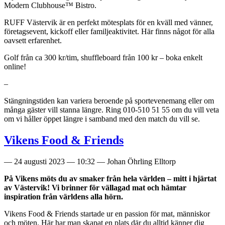
Modern Clubhouse™ Bistro.
RUFF Västervik är en perfekt mötesplats för en kväll med vänner,
företagsevent, kickoff eller familjeaktivitet. Här finns något för alla
oavsett erfarenhet.
Golf från ca 300 kr/tim, shuffleboard från 100 kr – boka enkelt
online!
–
Stängningstiden kan variera beroende på sportevenemang eller om
många gäster vill stanna längre. Ring 010‑510 51 55 om du vill veta
om vi håller öppet längre i samband med den match du vill se.
Vikens Food & Friends
—
24 augusti 2023
—
10:32
—
Johan Öhrling Elltorp
På Vikens möts du av smaker från hela världen – mitt i hjärtat
av Västervik! Vi brinner för vällagad mat och hämtar
inspiration från världens alla hörn.
Vikens Food & Friends startade ur en passion för mat, människor
och möten. Här har man skapat en plats där du alltid känner dig