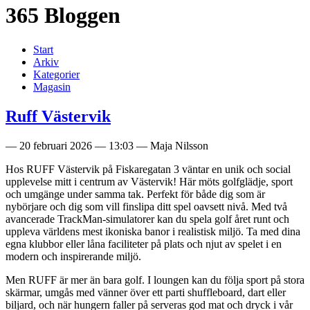
365 Bloggen
Start
Arkiv
Kategorier
Magasin
Ruff Västervik
—
20 februari 2026
—
13:03
—
Maja Nilsson
Hos RUFF Västervik på Fiskaregatan 3 väntar en unik och social
upplevelse mitt i centrum av Västervik! Här möts golfglädje, sport
och umgänge under samma tak. Perfekt för både dig som är
nybörjare och dig som vill finslipa ditt spel oavsett nivå. Med två
avancerade TrackMan-simulatorer kan du spela golf året runt och
uppleva världens mest ikoniska banor i realistisk miljö. Ta med dina
egna klubbor eller låna faciliteter på plats och njut av spelet i en
modern och inspirerande miljö.
Men RUFF är mer än bara golf. I loungen kan du följa sport på stora
skärmar, umgås med vänner över ett parti shuffleboard, dart eller
biljard, och när hungern faller på serveras god mat och dryck i vår