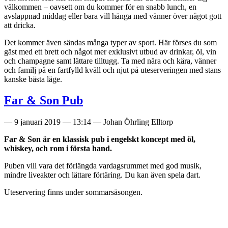
välkommen – oavsett om du kommer för en snabb lunch, en
avslappnad middag eller bara vill hänga med vänner över något gott
att dricka.
Det kommer även sändas många typer av sport. Här förses du som
gäst med ett brett och något mer exklusivt utbud av drinkar, öl, vin
och champagne samt lättare tilltugg. Ta med nära och kära, vänner
och familj på en fartfylld kväll och njut på uteserveringen med stans
kanske bästa läge.
Far & Son Pub
—
9 januari 2019
—
13:14
—
Johan Öhrling Elltorp
Far & Son är en klassisk pub i engelskt koncept med öl,
whiskey, och rom i första hand.
Puben vill vara det förlängda vardagsrummet med god musik,
mindre liveakter och lättare förtäring. Du kan även spela dart.
Uteservering finns under sommarsäsongen.