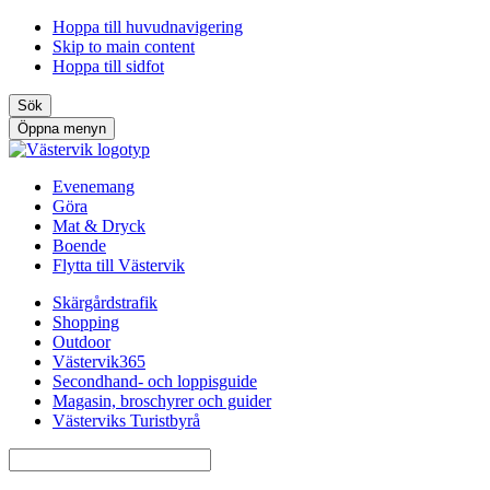
Hoppa till huvudnavigering
Skip to main content
Hoppa till sidfot
Sök
Öppna menyn
Evenemang
Göra
Mat & Dryck
Boende
Flytta till Västervik
Skärgårdstrafik
Shopping
Outdoor
Västervik365
Secondhand- och loppisguide
Magasin, broschyrer och guider
Västerviks Turistbyrå