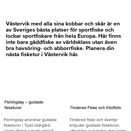
Västervik med alla sina kobbar och skär är en
av Sveriges bästa platser för sportfiske och
lockar sportfiskare från hela Europa. Här finns
inte bara gäddfiske av världsklass utan även
bra havsöring- och abborrfiske. Planera din
nästa fisketur i Västervik här.
Fishingday – guidade
fisketurer
Tindered Fiske och friluftsliv
Fishingday anordnar guidade
Tindered fiske och äventyr
fisketurer i Tjust skärgård.
erbjuder guidade fisketurer,
Under fisket runt de cirka 5
uthyrning av kanoter, fem-kamp