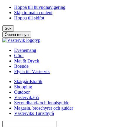
Hoppa till huvudnavigering
Skip to main content
Hoppa till sidfot
Sök
Öppna menyn
Evenemang
Göra
Mat & Dryck
Boende
Flytta till Västervik
Skärgårdstrafik
Shopping
Outdoor
Västervik365
Secondhand- och loppisguide
Magasin, broschyrer och guider
Västerviks Turistbyrå