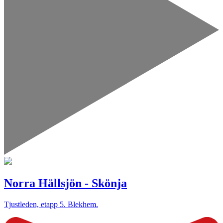
Norra Hällsjön - Skönja
Tjustleden, etapp 5. Blekhem.