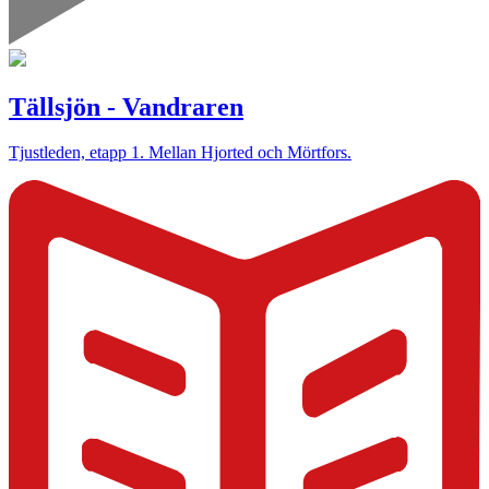
Tällsjön - Vandraren
Tjustleden, etapp 1. Mellan Hjorted och Mörtfors.