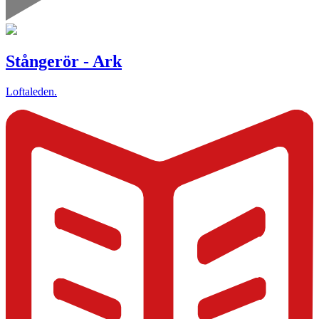
Stångerör - Ark
Loftaleden.