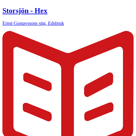
Storsjön - Hex
Ernst Gustavssons stig, Edsbruk