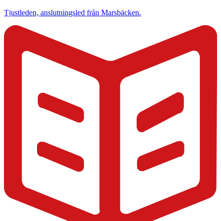
Tjustleden, anslutningsled från Marsbäcken.