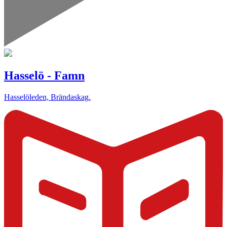
Hasselö - Famn
Hasselöleden, Brändaskag.